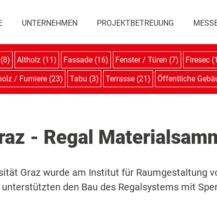
E
UNTERNEHMEN
PROJEKTBETREUUNG
MESS
 (8)
Altholz (11)
Fassade (16)
Fenster / Türen (7)
Firesec (
olz / Furniere (23)
Tabu (3)
Terrasse (21)
Öffentliche Gebä
raz - Regal Materialsam
sität Graz wurde am Institut für Raumgestaltung v
r unterstützten den Bau des Regalsystems mit Sperr