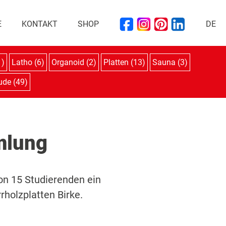
E
KONTAKT
SHOP
DE
1)
Latho (6)
Organoid (2)
Platten (13)
Sauna (3)
ude (49)
mlung
on 15 Studierenden ein
holzplatten Birke.