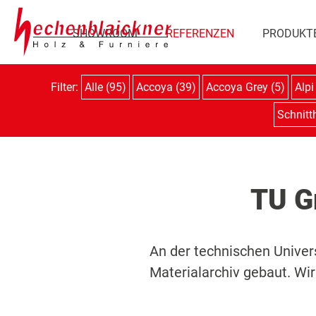
SHOWROOM
REFERENZEN
PRODUKT
Filter:
Alle (95)
Accoya (39)
Accoya Grey (5)
Alpi
Schnitth
TU G
An der technischen Univer
Materialarchiv gebaut. Wi