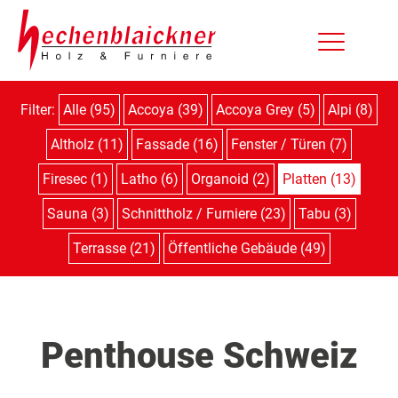
Filter:
Alle (95)
Accoya (39)
Accoya Grey (5)
Alpi (8)
Altholz (11)
Fassade (16)
Fenster / Türen (7)
Firesec (1)
Latho (6)
Organoid (2)
Platten (13)
Sauna (3)
Schnittholz / Furniere (23)
Tabu (3)
Terrasse (21)
Öffentliche Gebäude (49)
Penthouse Schweiz