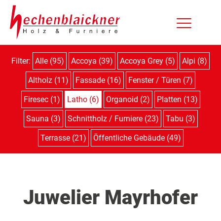
Filter:
Alle (95)
Accoya (39)
Accoya Grey (5)
Alpi (8)
Altholz (11)
Fassade (16)
Fenster / Türen (7)
Firesec (1)
Latho (6)
Organoid (2)
Platten (13)
Sauna (3)
Schnittholz / Furniere (23)
Tabu (3)
Terrasse (21)
Öffentliche Gebäude (49)
Juwelier Mayrhofer