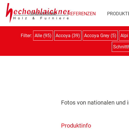
SHOWROOM
REFERENZEN
PRODUKT
Filter:
Alle (95)
Accoya (39)
Accoya Grey (5)
Alpi
Schnitth
Fotos von nationalen und i
Produktinfo