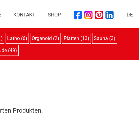
E
KONTAKT
SHOP
DE
1)
Latho (6)
Organoid (2)
Platten (13)
Sauna (3)
ude (49)
erten Produkten.