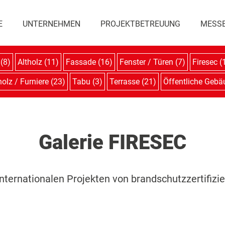
E
UNTERNEHMEN
PROJEKTBETREUUNG
MESS
 (8)
Altholz (11)
Fassade (16)
Fenster / Türen (7)
Firesec (
olz / Furniere (23)
Tabu (3)
Terrasse (21)
Öffentliche Gebä
Galerie FIRESEC
nternationalen Projekten von brandschutzzertifizi