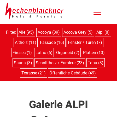
Filter:
Alle (95)
Accoya (39)
Accoya Grey (5)
Alpi (8)
Altholz (11)
Fassade (16)
Fenster / Türen (7)
Firesec (1)
Latho (6)
Organoid (2)
Platten (13)
Sauna (3)
Schnittholz / Furniere (23)
Tabu (3)
Terrasse (21)
Öffentliche Gebäude (49)
Galerie ALPI