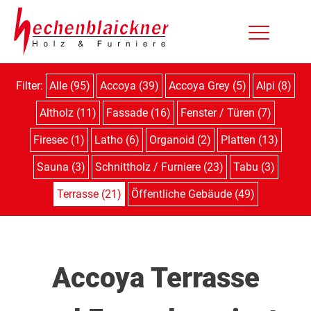
Filter:
Alle (95)
Accoya (39)
Accoya Grey (5)
Alpi (8)
Altholz (11)
Fassade (16)
Fenster / Türen (7)
Firesec (1)
Latho (6)
Organoid (2)
Platten (13)
Sauna (3)
Schnittholz / Furniere (23)
Tabu (3)
Terrasse (21)
Öffentliche Gebäude (49)
Accoya Terrasse