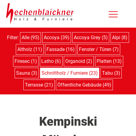
Filter:
Alle (95)
Accoya (39)
Accoya Grey (5)
Alpi (8)
Altholz (11)
Fassade (16)
Fenster / Türen (7)
Firesec (1)
Latho (6)
Organoid (2)
Platten (13)
Sauna (3)
Schnittholz / Furniere (23)
Tabu (3)
Terrasse (21)
Öffentliche Gebäude (49)
Kempinski